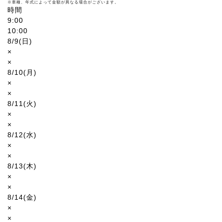
※車種、年式によって金額が異なる場合がございます。
時間
9:00
10:00
8/9(日)
×
×
8/10(月)
×
×
8/11(火)
×
×
8/12(水)
×
×
8/13(木)
×
×
8/14(金)
×
×