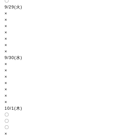
〇
9/29(火)
×
×
×
×
×
×
×
9/30(水)
×
×
×
×
×
×
×
10/1(木)
〇
〇
〇
×