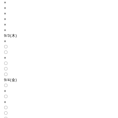
×
×
×
×
×
×
9/3(木)
×
〇
〇
×
〇
〇
〇
9/4(金)
〇
×
〇
×
〇
〇