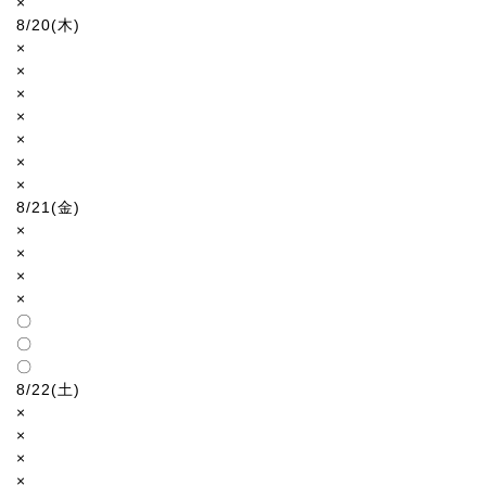
×
8/20(木)
×
×
×
×
×
×
×
8/21(金)
×
×
×
×
〇
〇
〇
8/22(土)
×
×
×
×