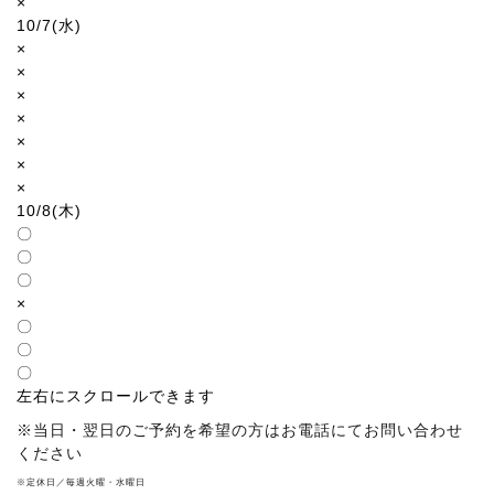
×
10/7(水)
×
×
×
×
×
×
×
10/8(木)
〇
〇
〇
×
〇
〇
〇
左右にスクロールできます
※当日・翌日のご予約を希望の方はお電話にてお問い合わせ
ください
※定休日／毎週火曜・水曜日