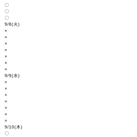
〇
〇
〇
9/8(火)
×
×
×
×
×
×
×
9/9(水)
×
×
×
×
×
×
×
9/10(木)
〇