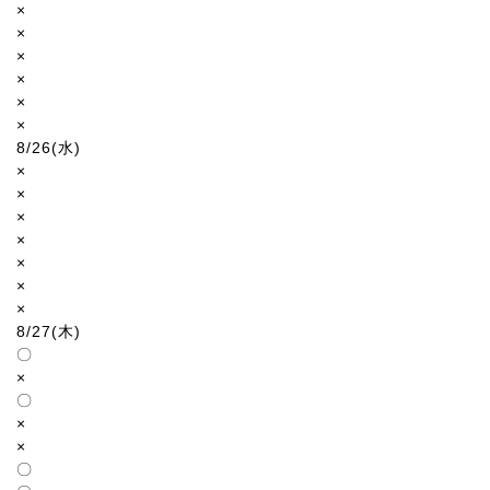
×
×
×
×
×
×
8/26(水)
×
×
×
×
×
×
×
8/27(木)
〇
×
〇
×
×
〇