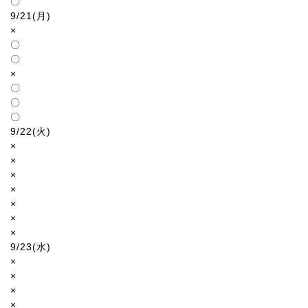
〇
9/21(月)
×
〇
〇
×
〇
〇
〇
9/22(火)
×
×
×
×
×
×
×
9/23(水)
×
×
×
×