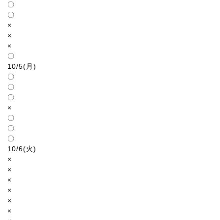
〇
〇
×
×
×
〇
10/5(月)
〇
〇
〇
×
〇
〇
〇
10/6(火)
×
×
×
×
×
×