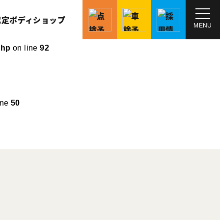
MENU
php
on line
92
ine
50