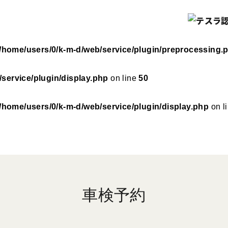
/service/plugin/preprocessing.php
on line
92
/home/users/0/k-m-d/web/service/plugin/preprocessing.
service/plugin/display.php
on line
50
/home/users/0/k-m-d/web/service/plugin/display.php
on l
車検予約