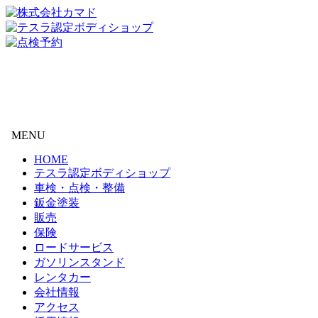
MENU
HOME
テスラ認定ボディショップ
車検・点検・整備
鈑金塗装
販売
保険
ロードサービス
ガソリンスタンド
レンタカー
会社情報
アクセス