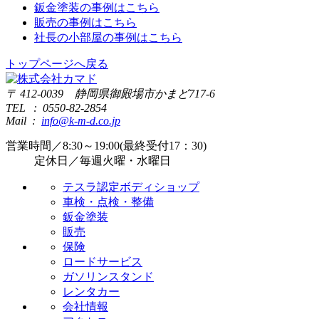
鈑金塗装の事例はこちら
販売の事例はこちら
社長の小部屋の事例はこちら
トップページへ戻る
〒 412-0039 静岡県御殿場市かまど717-6
TEL : 0550-82-2854
Mail :
info@k-m-d.co.jp
営業時間／8:30～19:00(最終受付17：30)
定休日／毎週火曜・水曜日
テスラ認定ボディショップ
車検・点検・整備
鈑金塗装
販売
保険
ロードサービス
ガソリンスタンド
レンタカー
会社情報