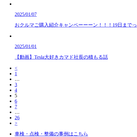
2025/01/07
おクルマご購入紹介キャンペーーーン！！！19日までっ📣
2025/01/01
【動画】Tesla大好きカマド社長の積もる話
<
1
…
3
4
5
6
7
…
26
>
車検・点検・整備の事例はこちら