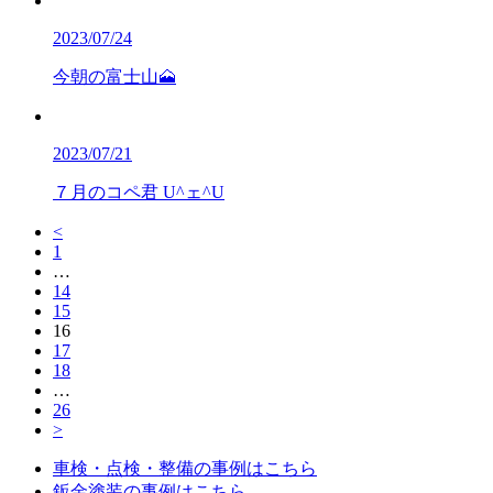
2023/07/24
今朝の富士山🗻
2023/07/21
７月のコペ君 U^ェ^U
<
1
…
14
15
16
17
18
…
26
>
車検・点検・整備の事例はこちら
鈑金塗装の事例はこちら