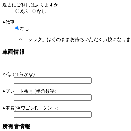
過去にご利用はありますか
あり
なし
●
代車
なし
「ベーシック」はそのままお待ちいただく点検になりま
車両情報
かな
(ひらがな)
●
プレート番号
(半角数字)
●
車名
(例ワゴンR・タント)
所有者情報