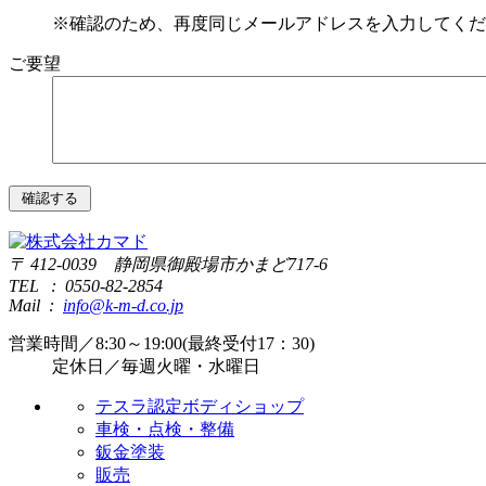
※確認のため、再度同じメールアドレスを入力してくだ
ご要望
〒 412-0039 静岡県御殿場市かまど717-6
TEL : 0550-82-2854
Mail :
info@k-m-d.co.jp
営業時間／8:30～19:00(最終受付17：30)
定休日／毎週火曜・水曜日
テスラ認定ボディショップ
車検・点検・整備
鈑金塗装
販売