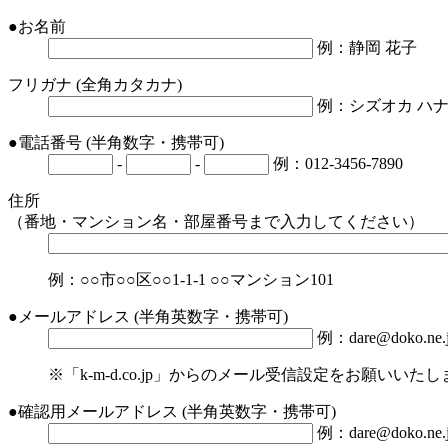
●
お名前
例：静岡 花子
フリガナ
(全角カタカナ)
例：シズオカ ハ
●
電話番号
(半角数字・携帯可)
-
-
例：012-3456-7890
住所
（番地・マンション名・部屋番号まで入力してください）
例：○○市○○区○○1-1-1 ○○マンション101
●
メールアドレス
(半角英数字・携帯可)
例：dare@doko.ne.
※「k-m-d.co.jp」からのメール受信設定をお願いいた
●
確認用メールアドレス
(半角英数字・携帯可)
例：dare@doko.ne.