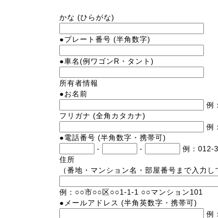
かな
(ひらがな)
●
プレート番号
(半角数字)
●
車名
(例ワゴンR・タント)
所有者情報
●
お名前
例
フリガナ
(全角カタカナ)
例
●
電話番号
(半角数字・携帯可)
-
-
例：012-3
住所
（番地・マンション名・部屋番号まで入力し
例：○○市○○区○○1-1-1 ○○マンション101
●
メールアドレス
(半角英数字・携帯可)
例：