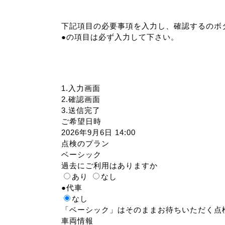
下記項目の必要事項を入力し、
確認する
のボ
●
の項目は必ず入力して下さい。
1.入力画面
2.確認画面
3.送信完了
ご希望日時
2026年9月6日 14:00
点検のプラン
ベーシック
過去にご利用はありますか
あり
なし
●
代車
なし
「ベーシック」はそのままお待ちいただく点
車両情報