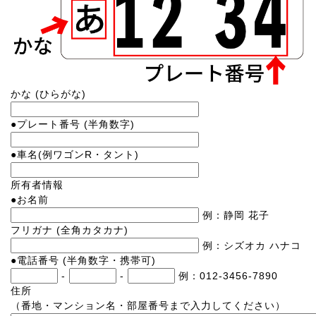
かな
(ひらがな)
●
プレート番号
(半角数字)
●
車名
(例ワゴンR・タント)
所有者情報
●
お名前
例：静岡 花子
フリガナ
(全角カタカナ)
例：シズオカ ハナコ
●
電話番号
(半角数字・携帯可)
-
-
例：012-3456-7890
住所
（番地・マンション名・部屋番号まで入力してください）