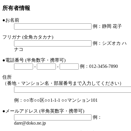
所有者情報
●
お名前
例：静岡 花子
フリガナ
(全角カタカナ)
例：シズオカ ハ
ナコ
●
電話番号
(半角数字・携帯可)
-
-
例：012-3456-7890
住所
（番地・マンション名・部屋番号まで入力してください）
例：○○市○○区○○1-1-1 ○○マンション101
●
メールアドレス
(半角英数字・携帯可)
例：
dare@doko.ne.jp