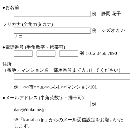
●
お名前
例：静岡 花子
フリガナ
(全角カタカナ)
例：シズオカ ハ
ナコ
●
電話番号
(半角数字・携帯可)
-
-
例：012-3456-7890
住所
（番地・マンション名・部屋番号まで入力してください）
例：○○市○○区○○1-1-1 ○○マンション101
●
メールアドレス
(半角英数字・携帯可)
例：
dare@doko.ne.jp
※「k-m-d.co.jp」からのメール受信設定をお願いいた
します。