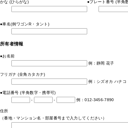
かな
(ひらがな)
●
プレート番号
(半角
●
車名
(例ワゴンR・タント)
所有者情報
●
お名前
例：静岡 花子
フリガナ
(全角カタカナ)
例：シズオカ ハナコ
●
電話番号
(半角数字・携帯可)
-
-
例：012-3456-7890
住所
（番地・マンション名・部屋番号まで入力してください）