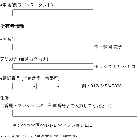
●
車名
(例ワゴンR・タント)
所有者情報
●
お名前
例：静岡 花子
フリガナ
(全角カタカナ)
例：シズオカ ハナコ
●
電話番号
(半角数字・携帯可)
-
-
例：012-3456-7890
住所
（番地・マンション名・部屋番号まで入力してください）
例：○○市○○区○○1-1-1 ○○マンション101