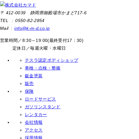
〒 412-0039 静岡県御殿場市かまど717-6
TEL : 0550-82-2854
Mail :
info@k-m-d.co.jp
営業時間／8:30～19:00(最終受付17：30)
定休日／毎週火曜・水曜日
テスラ認定ボディショップ
車検・点検・整備
鈑金塗装
販売
保険
ロードサービス
ガソリンスタンド
レンタカー
会社情報
アクセス
採用情報