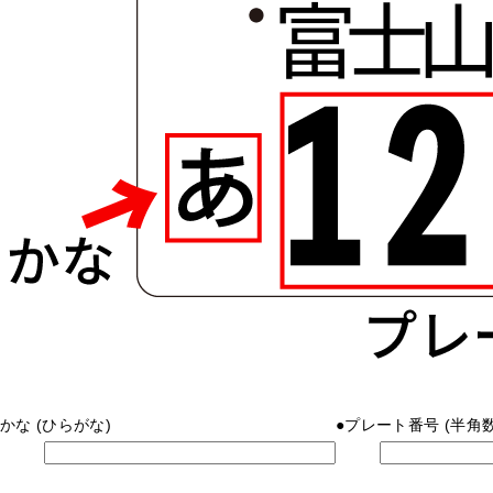
かな
(ひらがな)
●
プレート番号
(半角