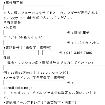
●
車検満了日
※入力欄にフォーカスを当てると、カレンダーが表示されま
す。yyyy-mm-dd 形式で入力してください。
所有者情報
●
お名前
例：静岡 花子
フリガナ
(全角カタカナ)
例：シズオカ ハナコ
●
電話番号
(半角数字・携帯可)
-
-
例：012-3456-7890
住所
（番地・マンション名・部屋番号まで入力してください）
例：○○市○○区○○1-1-1 ○○マンション101
●
メールアドレス
(半角英数字・携帯可)
例：
dare@doko.ne.jp
※「k-m-d.co.jp」からのメール受信設定をお願いいたしま
す。
●
確認用メールアドレス
(半角英数字・携帯可)