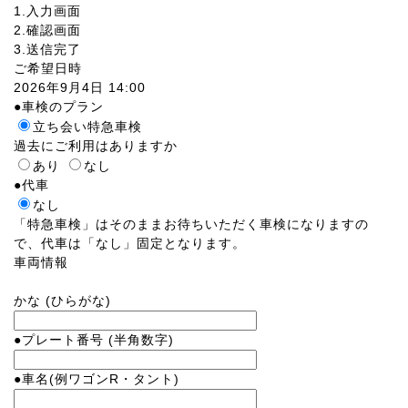
1.入力画面
2.確認画面
3.送信完了
ご希望日時
2026年9月4日 14:00
●
車検のプラン
立ち会い特急車検
過去にご利用はありますか
あり
なし
●
代車
なし
「特急車検」はそのままお待ちいただく車検になりますの
で、代車は「なし」固定となります。
車両情報
かな
(ひらがな)
●
プレート番号
(半角数字)
●
車名
(例ワゴンR・タント)